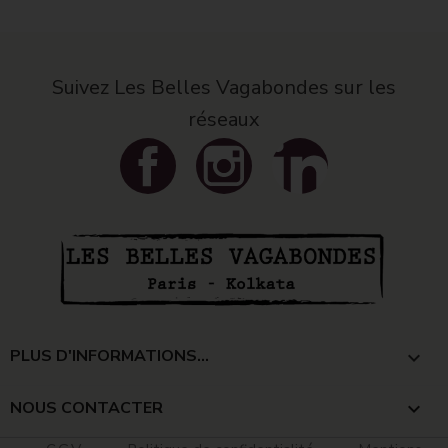
Suivez Les Belles Vagabondes sur les
réseaux
Facebook
Instagram
LinkedIn
PLUS D'INFORMATIONS...

NOUS CONTACTER
keyboard_arrow_down