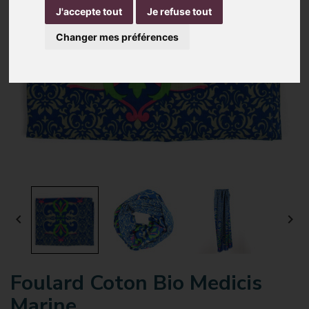
J'accepte tout
Je refuse tout
Changer mes préférences


Foulard Coton Bio Medicis
Marine