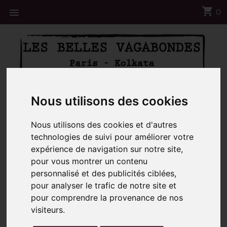
shopping_cart

0
📦 Notre centre Logistique sera fermé du 8 au 23
Nous utilisons des cookies
Aout ☀️
Nous utilisons des cookies et d'autres
Accueil
Foulard Coton Bio Medicis Marine
technologies de suivi pour améliorer votre
expérience de navigation sur notre site,
pour vous montrer un contenu
personnalisé et des publicités ciblées,
pour analyser le trafic de notre site et
pour comprendre la provenance de nos
visiteurs.