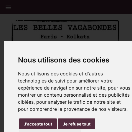

📦 Notre centre Logistique sera fermé du 8 au 23
Nous utilisons des cookies
Aout ☀️
Nous utilisons des cookies et d'autres
Accueil
Foulard Coton Bio Medicis Vert
technologies de suivi pour améliorer votre
expérience de navigation sur notre site, pour vous
RUPTURE DE STOCK
montrer un contenu personnalisé et des publicités
ciblées, pour analyser le trafic de notre site et
pour comprendre la provenance de nos visiteurs.
J'accepte tout
Je refuse tout