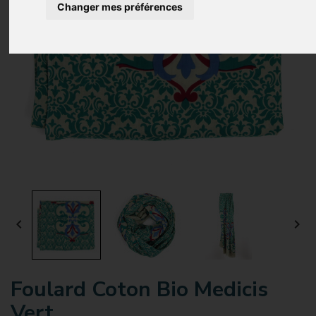
Changer mes préférences


Foulard Coton Bio Medicis
Vert