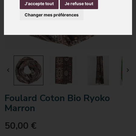
J'accepte tout
Je refuse tout
Changer mes préférences


Foulard Coton Bio Ryoko
Marron
50,00 €