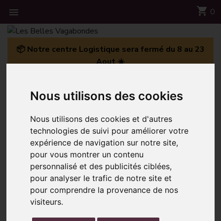
shopping_cart

0
📦 Notre centre Logistique sera fermé du 8 au 23
Aout ☀️
Accueil
Foulard Coton Bio Ryoko Marron
Nous utilisons des cookies
Nous utilisons des cookies et d'autres
technologies de suivi pour améliorer votre
expérience de navigation sur notre site,
pour vous montrer un contenu
personnalisé et des publicités ciblées,
pour analyser le trafic de notre site et
pour comprendre la provenance de nos
visiteurs.