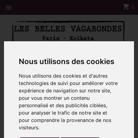
shopping_cart

0
📦 Notre centre Logistique sera fermé du 8 au 23
Nous utilisons des cookies
Aout ☀️
Nous utilisons des cookies et d'autres
Accueil
Foulard Coton Bio Pivoine Marine
technologies de suivi pour améliorer votre
expérience de navigation sur notre site,
pour vous montrer un contenu
personnalisé et des publicités ciblées,
pour analyser le trafic de notre site et
pour comprendre la provenance de nos
visiteurs.