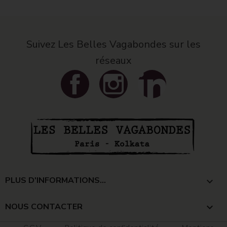
Suivez Les Belles Vagabondes sur les
réseaux
Facebook
Instagram
LinkedIn
PLUS D'INFORMATIONS...

NOUS CONTACTER
keyboard_arrow_down