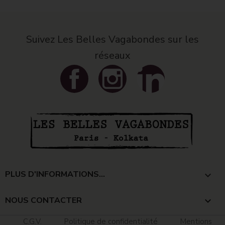
Suivez Les Belles Vagabondes sur les
réseaux
Facebook
Instagram
LinkedIn
PLUS D'INFORMATIONS...

NOUS CONTACTER
keyboard_arrow_down
C.G.V.
Politique de confidentialité
Mentions