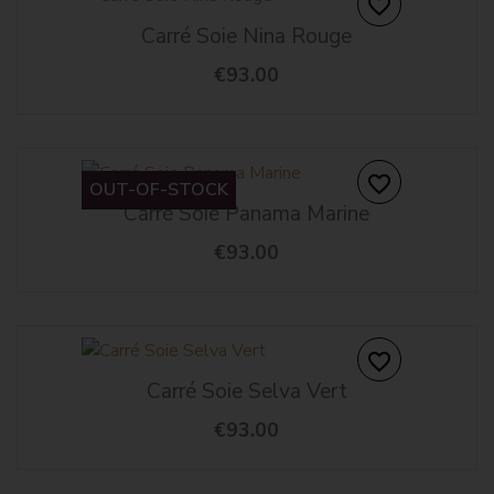
favorite_border
Carré Soie Nina Rouge
€93.00
favorite_border
OUT-OF-STOCK
Carré Soie Panama Marine
€93.00
favorite_border
Carré Soie Selva Vert
€93.00