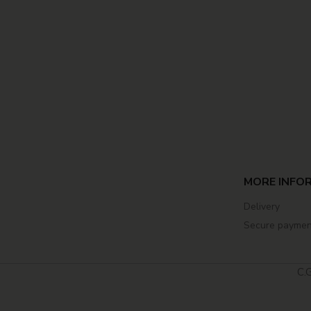
MORE INFOR
Delivery
Secure paymen
C.G