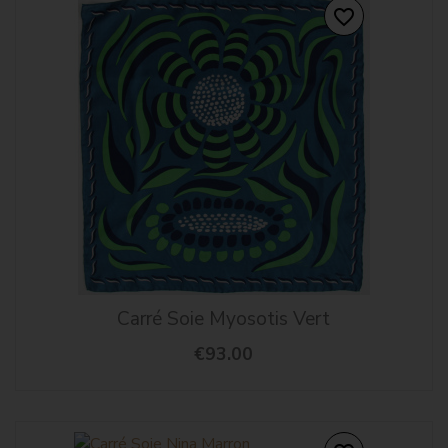
favorite_border
Carré Soie Myosotis Vert
€93.00