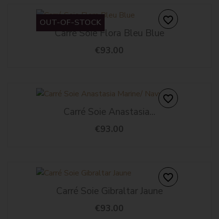
favorite_border
OUT-OF-STOCK
Carré Soie Flora Bleu Blue
€93.00
favorite_border
Carré Soie Anastasia...
€93.00
favorite_border
Carré Soie Gibraltar Jaune
€93.00