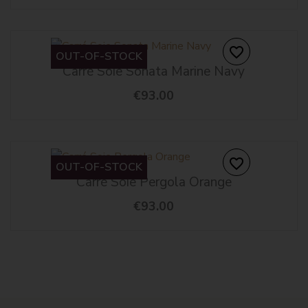
favorite_border
OUT-OF-STOCK
Carré Soie Sonata Marine Navy
€93.00
favorite_border
OUT-OF-STOCK
Carré Soie Pergola Orange
€93.00