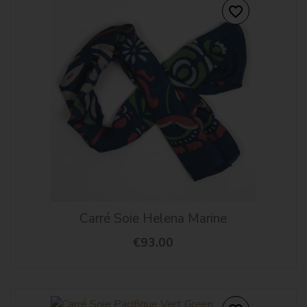
favorite_border
Carré Soie Helena Marine
€93.00