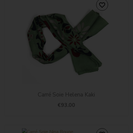
favorite_border
Carré Soie Helena Kaki
€93.00