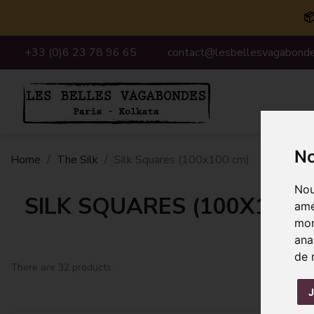

+33 (0)6 23 78 96 65
contact@lesbellesvagabonde
No
Home
The Silk
Silk Squares (100x100 cm)
Nou
SILK SQUARES (100X100 
amé
mon
ana
de 
There are 32 products.
J