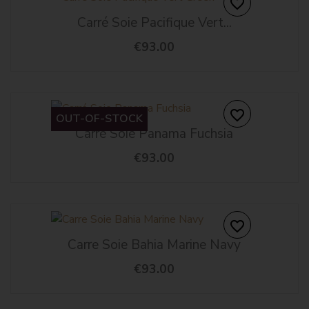
favorite_border
Carré Soie Pacifique Vert...
€93.00
favorite_border
OUT-OF-STOCK
Carré Soie Panama Fuchsia
€93.00
favorite_border
Carre Soie Bahia Marine Navy
€93.00