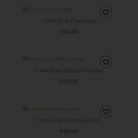
favorite_border
Carré Soie Flora Kaki
€93.00
favorite_border
Carre Soie Bubble Fuchsia
€93.00
favorite_border
Carré Soie Honolulu Vert
€93.00