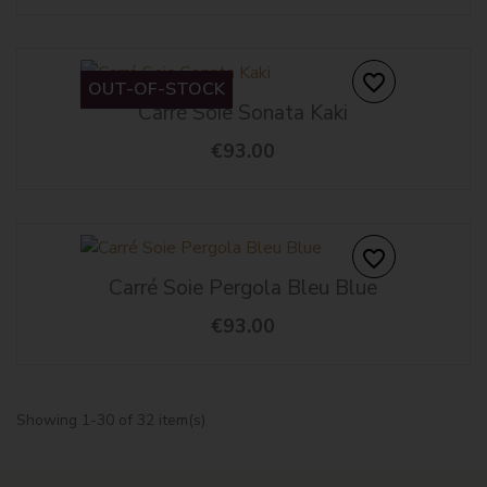
favorite_border
OUT-OF-STOCK
Carré Soie Sonata Kaki
€93.00
favorite_border
Carré Soie Pergola Bleu Blue
€93.00
Showing 1-30 of 32 item(s)