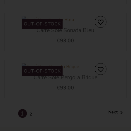
favorite_border
OUT-OF-STOCK
Carré Soie Sonata Bleu
€93.00
favorite_border
OUT-OF-STOCK
Carré Soie Pergola Brique
€93.00

Next
1
2