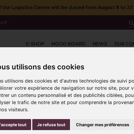
 Our Logistics Centre will be closed from August 8 to 23 
s.fr
searc
E-SHOP
MOOD BOARD
NEWS
OUR CO
us utilisons des cookies
s utilisons des cookies et d'autres technologies de suivi p
CM)
liorer votre expérience de navigation sur notre site, pour 
trer un contenu personnalisé et des publicités ciblées, pou
lyser le trafic de notre site et pour comprendre la provena
nos visiteurs.
Sort by:
Rel
'accepte tout
Je refuse tout
Changer mes préférences